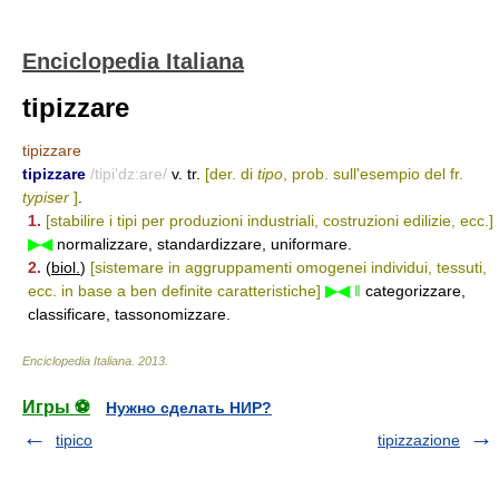
Enciclopedia Italiana
tipizzare
tipizzare
tipizzare
/tipi'dz:are/
v. tr.
[der. di
tipo
, prob. sull'esempio del fr.
typiser
]
.
1.
[stabilire i tipi per produzioni industriali, costruzioni edilizie, ecc.]
▶◀
normalizzare, standardizzare, uniformare.
2.
(
biol.
)
[sistemare in aggruppamenti omogenei individui, tessuti,
ecc. in base a ben definite caratteristiche]
▶◀
‖
categorizzare,
classificare, tassonomizzare.
Enciclopedia Italiana
.
2013
.
Игры ⚽
Нужно сделать НИР?
tipico
tipizzazione