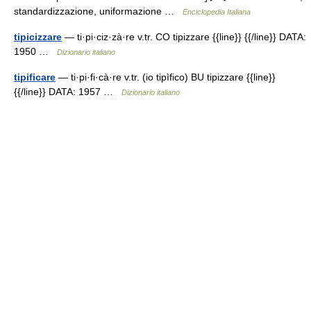
standardizzazione, uniformazione …
Enciclopedia Italiana
tipicizzare
— ti·pi·ciz·zà·re v.tr. CO tipizzare {{line}} {{/line}} DATA:
1950 …
Dizionario italiano
tipificare
— ti·pi·fi·cà·re v.tr. (io tipìfico) BU tipizzare {{line}}
{{/line}} DATA: 1957 …
Dizionario italiano