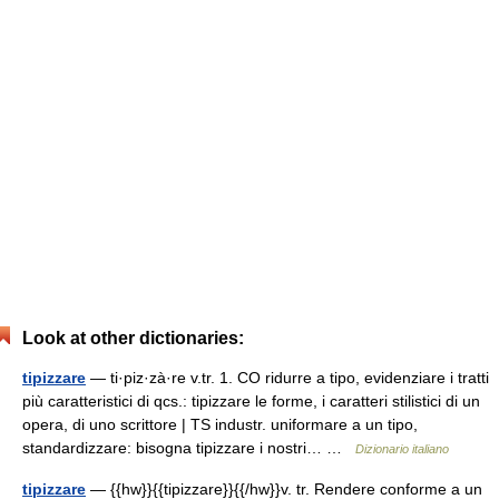
Look at other dictionaries:
tipizzare
— ti·piz·zà·re v.tr. 1. CO ridurre a tipo, evidenziare i tratti
più caratteristici di qcs.: tipizzare le forme, i caratteri stilistici di un
opera, di uno scrittore | TS industr. uniformare a un tipo,
standardizzare: bisogna tipizzare i nostri… …
Dizionario italiano
tipizzare
— {{hw}}{{tipizzare}}{{/hw}}v. tr. Rendere conforme a un