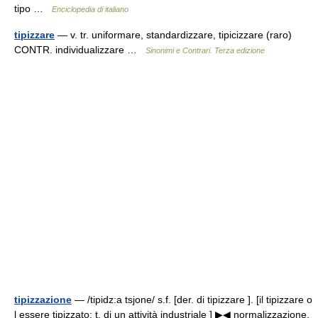
tipo …
Enciclopedia di italiano
tipizzare
— v. tr. uniformare, standardizzare, tipicizzare (raro)
CONTR. individualizzare …
Sinonimi e Contrari. Terza edizione
tipizzazione
— /tipidz:a tsjone/ s.f. [der. di tipizzare ]. [il tipizzare o
l essere tipizzato: t. di un attività industriale ] ▶◀ normalizzazione,