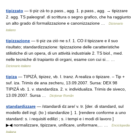
tipizzato
— ti·piz·zà·to p.pass., agg. 1. p.pass., agg. → tipizzare
2. agg. TS paleograf. di scrittura o segno grafico, che ha raggiunto
un alto grado di formalizzazione e canonizzazione …
Dizionario
italiano
tipizzazione
— ti·piz·za·zió·ne s.f. 1. CO il tipizzare e il suo
risultato; standardizzazione: tipizzazione delle caratteristiche
stilistiche di un opera, di un attività industriale 2. TS biol., med.
nelle tecniche di trapianto di organi, esame con cui si… …
Dizionario italiano
tipiza
— TIPIZÁ, tipizez, vb. I. tranz. A realiza o tipizare. – Tip +
suf. iza. Trimis de ana zecheru, 13.09.2007. Sursa: DEX 98
TIPIZÁ vb. 1. v. standardiza. 2. v. individualiza. Trimis de siveco,
13.09.2007. Sursa …
Dicționar Român
standardizzare
— /standardi dz:are/ v. tr. [der. di standard, sul
modello dell ingl. (to ) standardize ]. 1. [rendere conforme a uno
standard: s. i requisiti edilizi ; s. i tempi e i modi di lavoro ]
▶◀ normalizzare, tipizzare, unificare, uniformare,… …
Enciclopedia
Italiana